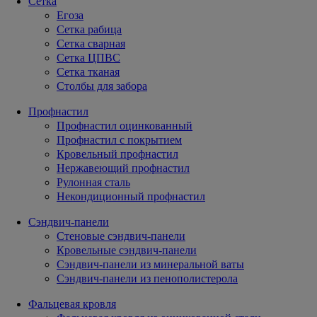
Сетка
Егоза
Сетка рабица
Сетка сварная
Сетка ЦПВС
Сетка тканая
Столбы для забора
Профнастил
Профнастил оцинкованный
Профнастил с покрытием
Кровельный профнастил
Нержавеющий профнастил
Рулонная сталь
Некондиционный профнастил
Сэндвич-панели
Стеновые сэндвич-панели
Кровельные сэндвич-панели
Сэндвич-панели из минеральной ваты
Сэндвич-панели из пенополистерола
Фальцевая кровля