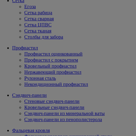
Сетка
Егоза
Сетка рабица
Сетка сварная
Сетка ЦПВС
Сетка тканая
Столбы для забора
Профнастил
Профнастил оцинкованный
Профнастил с покрытием
Кровельный профнастил
Нержавеющий профнастил
Рулонная сталь
Некондиционный профнастил
Сэндвич-панели
Стеновые сэндвич-панели
Кровельные сэндвич-панели
Сэндвич-панели из минеральной ваты
Сэндвич-панели из пенополистерола
Фальцевая кровля